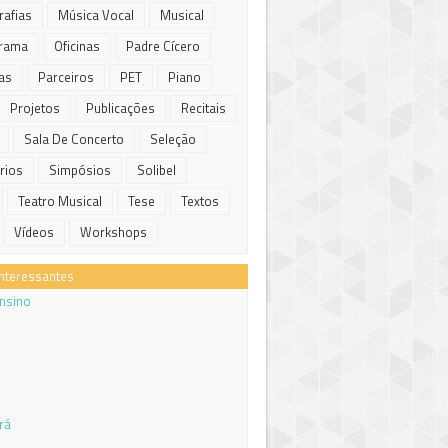
afias
Música Vocal
Musical
rama
Oficinas
Padre Cícero
as
Parceiros
PET
Piano
Projetos
Publicações
Recitais
Sala De Concerto
Seleção
rios
Simpósios
Solibel
Teatro Musical
Tese
Textos
Vídeos
Workshops
Interessantes
Ensino
rá