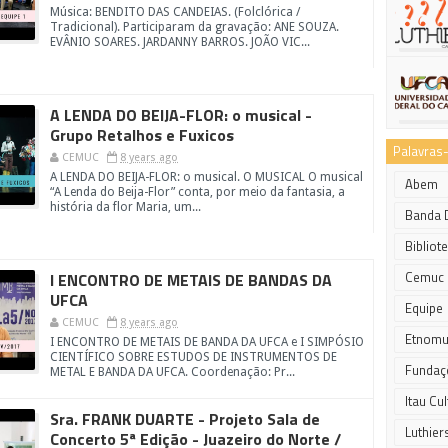
Música: BENDITO DAS CANDEIAS. (Folclórica /
Tradicional). Participaram da gravação: ANE SOUZA.
EVÂNIO SOARES. JARDANNY BARROS. JOÃO VIC...
A LENDA DO BEIJA-FLOR: o musical -
Grupo Retalhos e Fuxicos
Palavras
CEMUC
8 years ago
A LENDA DO BEIJA-FLOR: o musical. O MUSICAL O musical
Abem
“A Lenda do Beija-Flor” conta, por meio da fantasia, a
história da flor Maria, um...
Banda 
Bibliot
Cemuc 
I ENCONTRO DE METAIS DE BANDAS DA
UFCA
Equipe
CEMUC
8 years ago
Etnomu
I ENCONTRO DE METAIS DE BANDA DA UFCA e I SIMPÓSIO
CIENTÍFICO SOBRE ESTUDOS DE INSTRUMENTOS DE
Fundaç
METAL E BANDA DA UFCA. Coordenação: Pr...
Itau Cul
Sra. FRANK DUARTE - Projeto Sala de
Luthier
Concerto 5ª Edição - Juazeiro do Norte /