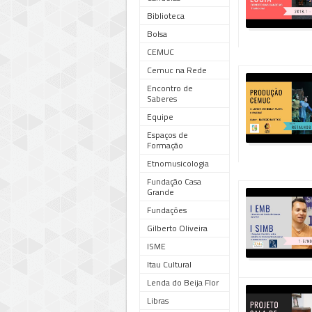
Biblioteca
Bolsa
CEMUC
Cemuc na Rede
Encontro de
Saberes
Equipe
Espaços de
Formação
Etnomusicologia
Fundação Casa
Grande
Fundações
Gilberto Oliveira
ISME
Itau Cultural
Lenda do Beija Flor
Libras