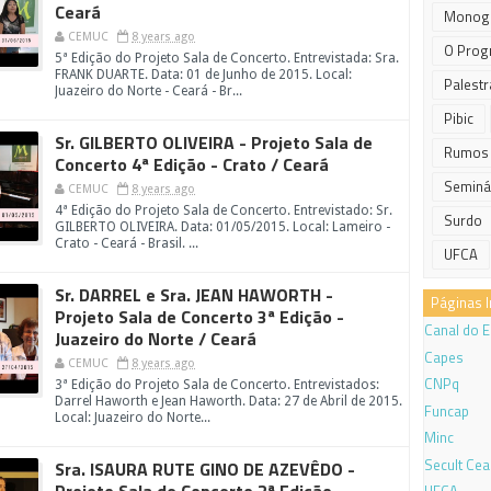
Ceará
Monogr
CEMUC
8 years ago
O Prog
5ª Edição do Projeto Sala de Concerto. Entrevistada: Sra.
FRANK DUARTE. Data: 01 de Junho de 2015. Local:
Palestr
Juazeiro do Norte - Ceará - Br...
Pibic
Sr. GILBERTO OLIVEIRA - Projeto Sala de
Rumos
Concerto 4ª Edição - Crato / Ceará
Seminá
CEMUC
8 years ago
4ª Edição do Projeto Sala de Concerto. Entrevistado: Sr.
Surdo
GILBERTO OLIVEIRA. Data: 01/05/2015. Local: Lameiro -
Crato - Ceará - Brasil. ...
UFCA
Sr. DARREL e Sra. JEAN HAWORTH -
Páginas 
Projeto Sala de Concerto 3ª Edição -
Canal do 
Juazeiro do Norte / Ceará
Capes
CEMUC
8 years ago
CNPq
3ª Edição do Projeto Sala de Concerto. Entrevistados:
Darrel Haworth e Jean Haworth. Data: 27 de Abril de 2015.
Funcap
Local: Juazeiro do Norte...
Minc
Secult Cea
Sra. ISAURA RUTE GINO DE AZEVÊDO -