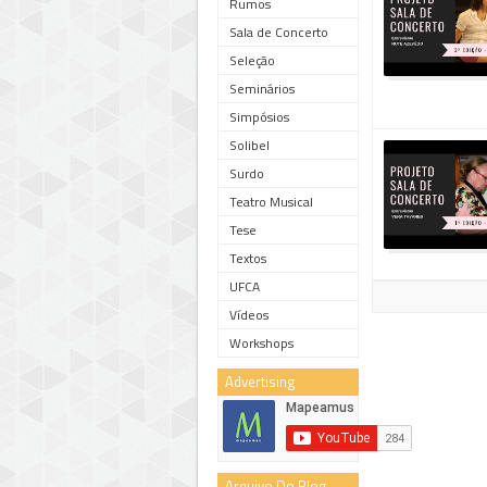
Rumos
Sala de Concerto
Seleção
Seminários
Simpósios
Solibel
Surdo
Teatro Musical
Tese
Textos
UFCA
Vídeos
Workshops
Advertising
Arquivo Do Blog