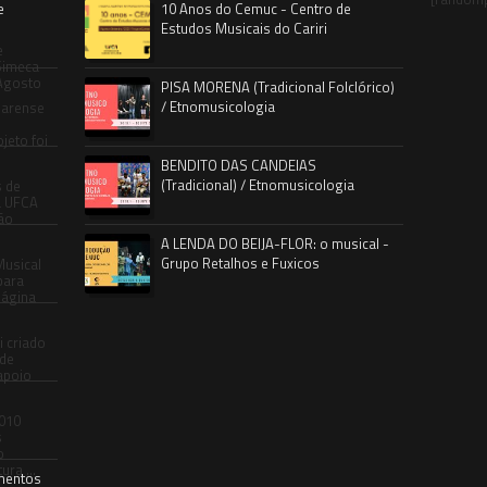
e
10 Anos do Cemuc - Centro de
Estudos Musicais do Cariri
e
 Simeca
 Agosto
PISA MORENA (Tradicional Folclórico)
/ Etnomusicologia
cearense
o
jeto foi
BENDITO DAS CANDEIAS
(Tradicional) / Etnomusicologia
s de
a UFCA
não
A LENDA DO BEIJA-FLOR: o musical -
Grupo Retalhos e Fuxicos
Musical
bara
Página
i criado
 de
apoio
010
s
o
ura ...
mentos