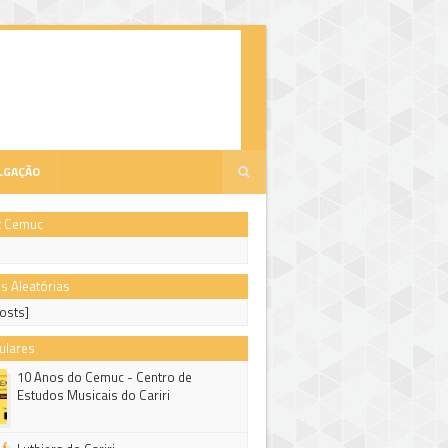
LGAÇÃO
k Cemuc
s Aleatórias
osts]
ulares
10 Anos do Cemuc - Centro de
Estudos Musicais do Cariri