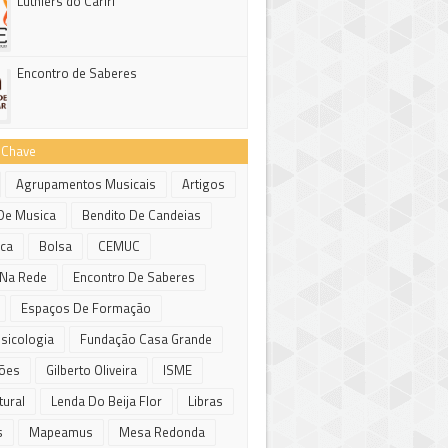
Luthiers do Cariri
Encontro de Saberes
-Chave
Agrupamentos Musicais
Artigos
De Musica
Bendito De Candeias
eca
Bolsa
CEMUC
Na Rede
Encontro De Saberes
Espaços De Formação
sicologia
Fundação Casa Grande
ões
Gilberto Oliveira
ISME
tural
Lenda Do Beija Flor
Libras
s
Mapeamus
Mesa Redonda