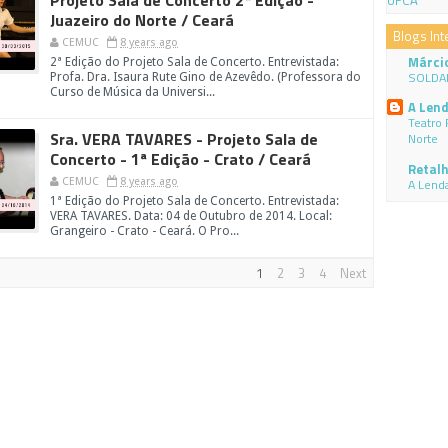
Projeto Sala de Concerto 2ª Edição -
UFCA
Juazeiro do Norte / Ceará
Blogs Int
CEMUC
8 years ago
Márci
2ª Edição do Projeto Sala de Concerto. Entrevistada:
SOLDA
Profa. Dra. Isaura Rute Gino de Azevêdo. (Professora do
Curso de Música da Universi...
A Lend
Teatro 
Sra. VERA TAVARES - Projeto Sala de
Norte
Concerto - 1ª Edição - Crato / Ceará
Retalh
A Lenda
CEMUC
8 years ago
1ª Edição do Projeto Sala de Concerto. Entrevistada:
VERA TAVARES. Data: 04 de Outubro de 2014. Local:
Grangeiro - Crato - Ceará. O Pro...
1
2
3
4
Next