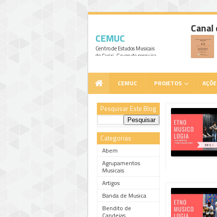
Canal
CEMUC
Centro de Estudos Musicais
do Cariri. Grupo de pesquisa
cadastrado no CNPq,
vinculado ao Curso de Música
da UFCA e sob a liderança do
CEMUC
PROJETOS
AÇÕE
professor Dr. Marcio Mattos.
Pesquisar Este Blog
Categorias
Abem
Agrupamentos
Musicais
Artigos
Banda de Musica
Bendito de
Candeias