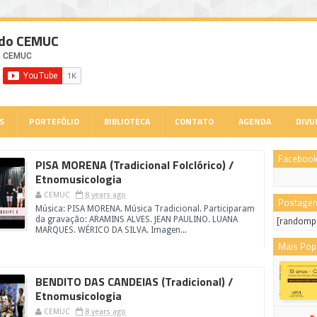
 do CEMUC
S
PORTEFÓLIO
BIBLIOTECA
CONTATO
AGENDA
DIVU
Faceboo
PISA MORENA (Tradicional Folclórico) /
Etnomusicologia
CEMUC
8 years ago
Postagen
Música: PISA MORENA. Música Tradicional. Participaram
[randomp
da gravação: ARAMINS ALVES. JEAN PAULINO. LUANA
MARQUES. WÉRICO DA SILVA. Imagen...
Mais Pop
BENDITO DAS CANDEIAS (Tradicional) /
Etnomusicologia
CEMUC
8 years ago