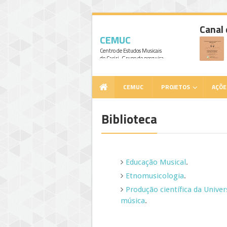
Canal
CEMUC
Centro de Estudos Musicais
do Cariri. Grupo de pesquisa
cadastrado no CNPq,
vinculado ao Curso de Música
da UFCA e sob a liderança do
CEMUC
PROJETOS
AÇÕE
professor Dr. Marcio Mattos.
Biblioteca
Educação Musical
.
Etnomusicologia
.
Produção científica da Univer
música
.