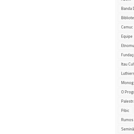
Banda 
Bibliot
Cemuc 
Equipe
Etnomu
Fundaç
Itau Cul
Luthier
Monogr
O Prog
Palestr
Pibic
Rumos
Seminá