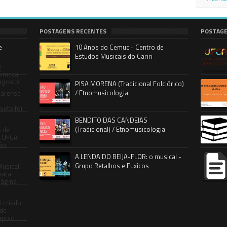
POSTAGENS RECENTES
POSTAGE
e
10 Anos do Cemuc - Centro de
Estudos Musicais do Cariri
e
 Simeca
 Agosto
PISA MORENA (Tradicional Folclórico)
/ Etnomusicologia
cearense
o
jeto foi
BENDITO DAS CANDEIAS
(Tradicional) / Etnomusicologia
s de
a UFCA
não
A LENDA DO BEIJA-FLOR: o musical -
Grupo Retalhos e Fuxicos
Musical
bara
Página
i criado
 de
apoio