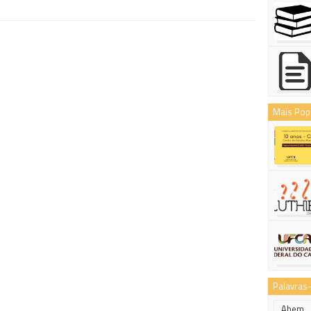
Mais Pop
Palavras
Abem