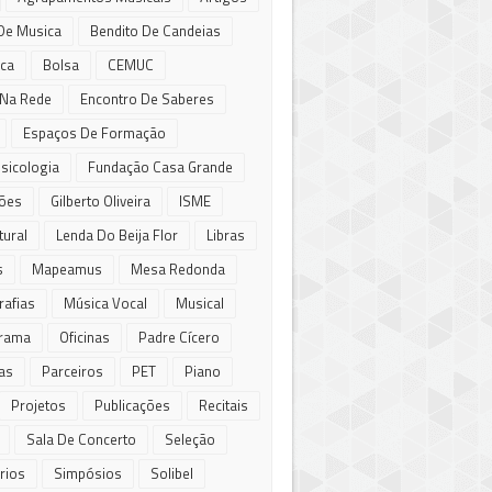
De Musica
Bendito De Candeias
eca
Bolsa
CEMUC
Na Rede
Encontro De Saberes
Espaços De Formação
sicologia
Fundação Casa Grande
ões
Gilberto Oliveira
ISME
tural
Lenda Do Beija Flor
Libras
s
Mapeamus
Mesa Redonda
afias
Música Vocal
Musical
rama
Oficinas
Padre Cícero
as
Parceiros
PET
Piano
Projetos
Publicações
Recitais
Sala De Concerto
Seleção
rios
Simpósios
Solibel