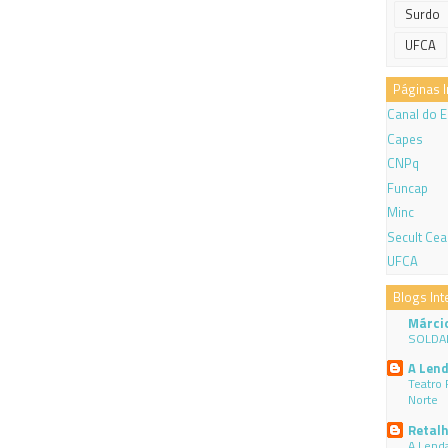
Surdo
UFCA
Páginas 
Canal do 
Capes
CNPq
Funcap
Minc
Secult Cea
UFCA
Blogs Int
Márci
SOLDA
A Lend
Teatro 
Norte
Retalh
A Lenda