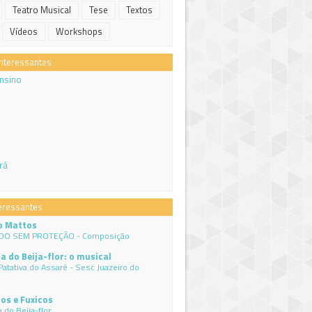
Teatro Musical
Tese
Textos
Vídeos
Workshops
Interessantes
Ensino
rá
eressantes
o Mattos
DO SEM PROTEÇÃO - Composição
a do Beija-flor: o musical
Patativa do Assaré - Sesc Juazeiro do
os e Fuxicos
 do Beija-flor